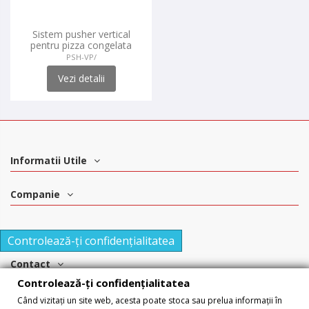
Sistem pusher vertical
pentru pizza congelata
PSH-VP/
Vezi detalii
Informatii Utile
Companie
Controlează-ți confidențialitatea
Contact
Controlează-ți confidențialitatea
Retele sociale
Când vizitați un site web, acesta poate stoca sau prelua informații în