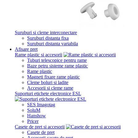
Suruburi si cleme interconectare
Suruburi distanta fixa
Suruburi distanta variabila
Afisare pret
Rame plastic si accesorii
Tuburi telescopice pentru rame
Baze petru sisteme rame plastic
Rame plastic
Magneti fixare rame plastic
Cleme boluri si ladite
Accesorii si cleme rame
Suporturi etichete electronice ESL
SES Imagotag
SoluM
Hanshow
Pricer
Casete de pret si accesorii
Casete de pret
Accesorii casete de pret