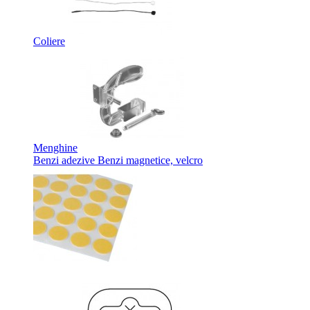
Coliere
Menghine
Benzi adezive Benzi magnetice, velcro