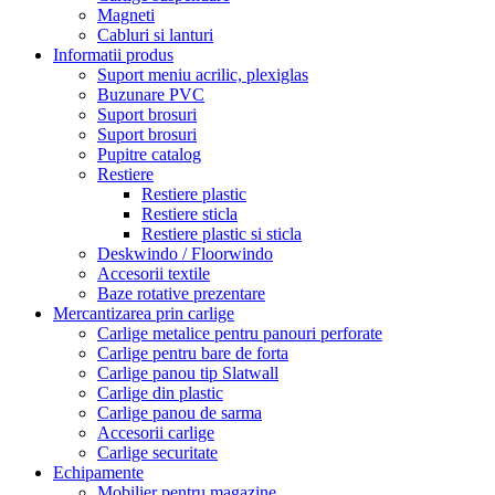
Magneti
Cabluri si lanturi
Informatii produs
Suport meniu acrilic, plexiglas
Buzunare PVC
Suport brosuri
Suport brosuri
Pupitre catalog
Restiere
Restiere plastic
Restiere sticla
Restiere plastic si sticla
Deskwindo / Floorwindo
Accesorii textile
Baze rotative prezentare
Mercantizarea prin carlige
Carlige metalice pentru panouri perforate
Carlige pentru bare de forta
Carlige panou tip Slatwall
Carlige din plastic
Carlige panou de sarma
Accesorii carlige
Carlige securitate
Echipamente
Mobilier pentru magazine