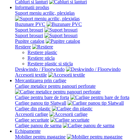
Cabluri si lanturi
Informatii produs
Suport meniu acrilic, plexiglas
Buzunare PVC
Suport brosuri
Suport brosuri
Pupitre catalog
Restiere
Restiere plastic
Restiere sticla
Restiere plastic si sticla
Deskwindo / Floorwindo
Accesorii textile
Mercantizarea prin carlige
Carlige metalice pentru panouri perforate
Carlige pentru bare de forta
Carlige panou tip Slatwall
Carlige din plastic
Accesorii carlige
Carlige securitate
Carlige panou de sarma
Echipamente
Mobilier pentru magazine