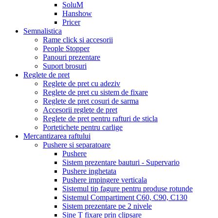
SoluM
Hanshow
Pricer
Semnalistica
Rame click si accesorii
People Stopper
Panouri prezentare
Suport brosuri
Reglete de pret
Reglete de pret cu adeziv
Reglete de pret cu sistem de fixare
Reglete de pret cosuri de sarma
Accesorii reglete de pret
Reglete de pret pentru rafturi de sticla
Portetichete pentru carlige
Mercantizarea raftului
Pushere si separatoare
Pushere
Sistem prezentare bauturi - Supervario
Pushere inghetata
Pushere impingere verticala
Sistemul tip fagure pentru produse rotunde
Sistemul Compartiment C60, C90, C130
Sistem prezentare pe 2 nivele
Sine T fixare prin clipsare