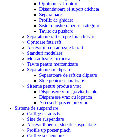
Opritoare si fronturi
Distantiatoare si suport eticheta
Separatoare
Profile de ghidare
Sistem pushere pentru categorii
Tavite cu pushere
Separatoare raft simple fara clipsare
Opritoare fata raft
Accesorii mercantizare la raft
Standuri modulare
Mercantizare incrucisata
Tavite pentru mercantizare
Separatoare cu clipsare
Separatoare de raft cu clipsare
Sine pentru separatoare
Sisteme pentru produse vrac
Dispensere vrac gravitationale
Dispensere vrac cu lopatica
Accesorii prezentare vrac
Sisteme de suspendare
Carlige cu adeziv
Sine de suspendare
Accesorii pentru sine de suspendare
Profile tip poster pinch
Carlige suspendare