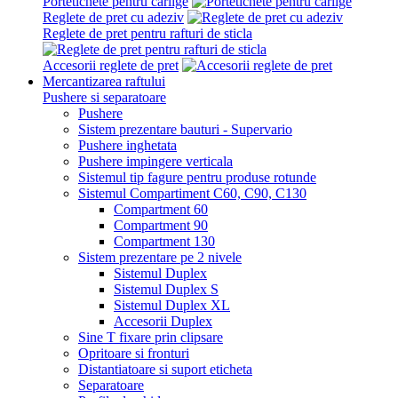
Portetichete pentru carlige
Reglete de pret cu adeziv
Reglete de pret pentru rafturi de sticla
Accesorii reglete de pret
Mercantizarea raftului
Pushere si separatoare
Pushere
Sistem prezentare bauturi - Supervario
Pushere inghetata
Pushere impingere verticala
Sistemul tip fagure pentru produse rotunde
Sistemul Compartiment C60, C90, C130
Compartment 60
Compartment 90
Compartment 130
Sistem prezentare pe 2 nivele
Sistemul Duplex
Sistemul Duplex S
Sistemul Duplex XL
Accesorii Duplex
Sine T fixare prin clipsare
Opritoare si fronturi
Distantiatoare si suport eticheta
Separatoare