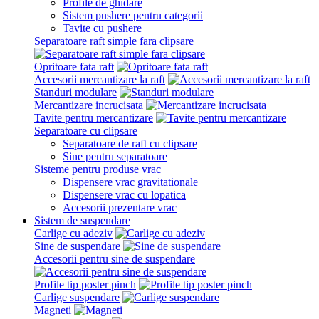
Profile de ghidare
Sistem pushere pentru categorii
Tavite cu pushere
Separatoare raft simple fara clipsare
Opritoare fata raft
Accesorii mercantizare la raft
Standuri modulare
Mercantizare incrucisata
Tavite pentru mercantizare
Separatoare cu clipsare
Separatoare de raft cu clipsare
Sine pentru separatoare
Sisteme pentru produse vrac
Dispensere vrac gravitationale
Dispensere vrac cu lopatica
Accesorii prezentare vrac
Sistem de suspendare
Carlige cu adeziv
Sine de suspendare
Accesorii pentru sine de suspendare
Profile tip poster pinch
Carlige suspendare
Magneti