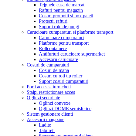
Tejghele casa de marcat
Rafturi pentru magazin
Cosuri promotii si box paleti
Protectii rafturi
Suporti role de pungi
Carucioare cumparaturi si platforme transport
Carucioare cumparaturi
Platforme pentru transport
Rollcontainere
Antifurturi carucioare supermarket
Accesorii carucioare
Cosuri de cumparaturi
Cosuri de mana
Cosuri cu roti tip roller
Suport cosuri cumparaturi
Porti acces si turnicheti
Stalpi restrictionare acces
Oglinzi securitate
Oglinzi convexe
Oglinzi DOME semisferice
Sistem gestionare clienti
Accesorii magazine
Ladite
Tabureti
Separatoare urmatorul client