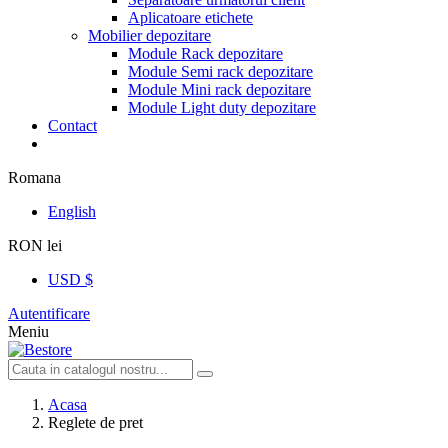
Aplicatoare etichete
Mobilier depozitare
Module Rack depozitare
Module Semi rack depozitare
Module Mini rack depozitare
Module Light duty depozitare
Contact
Romana
English
RON lei
USD $
Autentificare
Meniu
Acasa
Reglete de pret