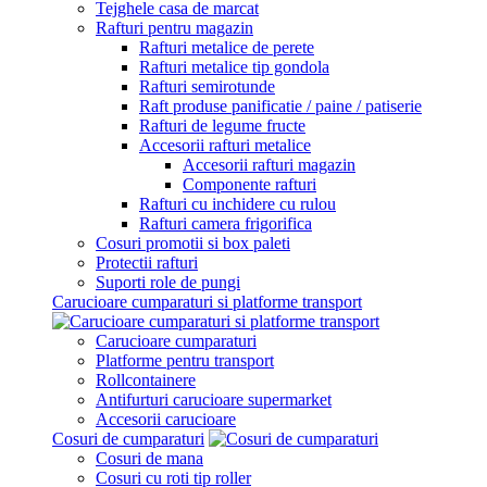
Tejghele casa de marcat
Rafturi pentru magazin
Rafturi metalice de perete
Rafturi metalice tip gondola
Rafturi semirotunde
Raft produse panificatie / paine / patiserie
Rafturi de legume fructe
Accesorii rafturi metalice
Accesorii rafturi magazin
Componente rafturi
Rafturi cu inchidere cu rulou
Rafturi camera frigorifica
Cosuri promotii si box paleti
Protectii rafturi
Suporti role de pungi
Carucioare cumparaturi si platforme transport
Carucioare cumparaturi
Platforme pentru transport
Rollcontainere
Antifurturi carucioare supermarket
Accesorii carucioare
Cosuri de cumparaturi
Cosuri de mana
Cosuri cu roti tip roller