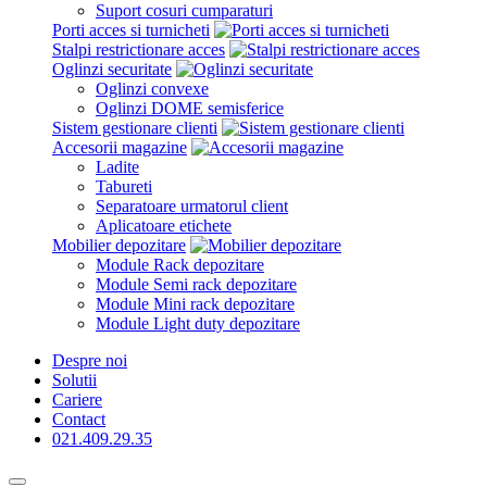
Suport cosuri cumparaturi
Porti acces si turnicheti
Stalpi restrictionare acces
Oglinzi securitate
Oglinzi convexe
Oglinzi DOME semisferice
Sistem gestionare clienti
Accesorii magazine
Ladite
Tabureti
Separatoare urmatorul client
Aplicatoare etichete
Mobilier depozitare
Module Rack depozitare
Module Semi rack depozitare
Module Mini rack depozitare
Module Light duty depozitare
Despre noi
Solutii
Cariere
Contact
021.409.29.35